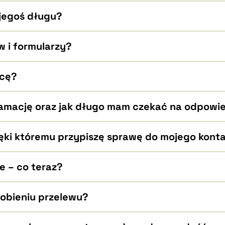
jegoś długu?
 i formularzy?
acę?
lamację oraz jak długo mam czekać na odpowi
ięki któremu przypiszę sprawę do mojego kont
e – co teraz?
robieniu przelewu?