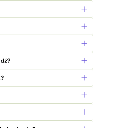
edź?
a?