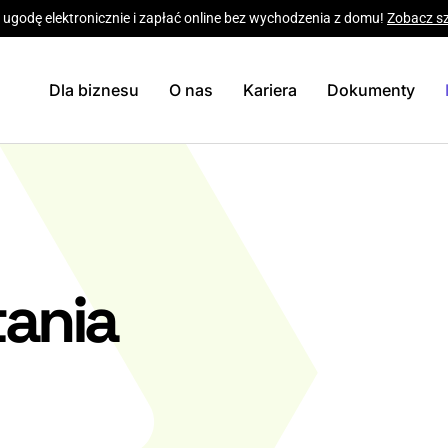
 ugodę elektronicznie i zapłać online bez wychodzenia z domu!
Zobacz s
Dla biznesu
O nas
Kariera
Dokumenty
tania