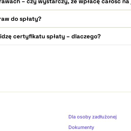
prawach – czy wystarczy, że wpłacę całość na
raw do spłaty?
widzę certyfikatu spłaty – dlaczego?
Dla osoby zadłużonej
Dokumenty