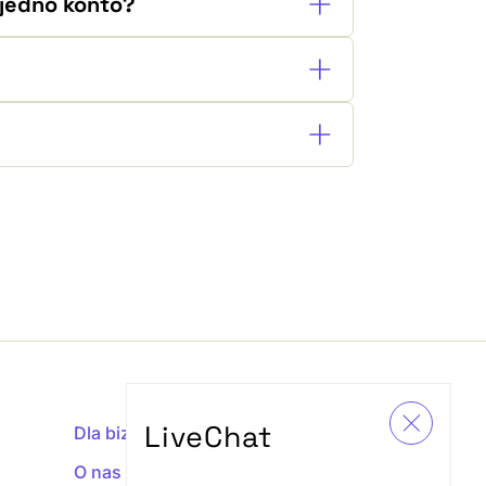
 jedno konto?
LiveChat
Dla biznesu
O nas