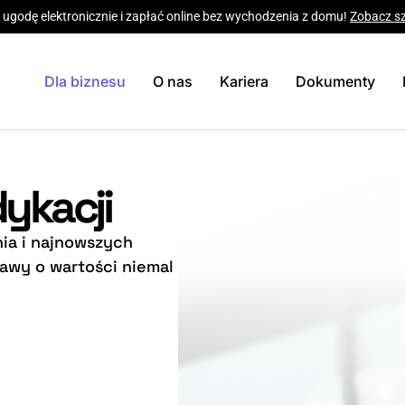
 ugodę elektronicznie i zapłać online bez wychodzenia z domu!
Zobacz s
Dla biznesu
O nas
Kariera
Dokumenty
ykacji
ia i najnowszych
rawy o wartości niemal