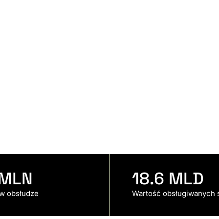
 MLN
18.6
 MLD
w obsłudze
Wartość obsługiwanych 