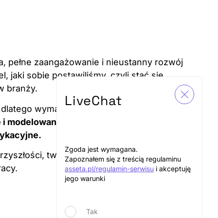
a, pełne zaangażowanie i nieustanny rozwój
 jaki sobie postawiliśmy, czyli stać się
w branży.
LiveChat
a, dlatego wymaga dopasowanych rozwiązań.
ie i modelowaniu danych, dobieramy
dykacyjne.
Zgoda jest wymagana.
zyszłości, tworzymy przyjazne i sprzyjające
Zapoznałem się z treścią regulaminu
acy.
asseta.pl/regulamin-serwisu
i akceptuję
jego warunki
Tak