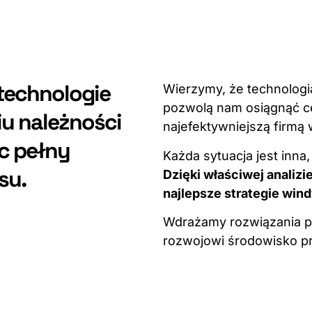
echnologie
Wierzymy, że technologi
pozwolą nam osiągnąć cel,
u należności
najefektywniejszą firmą 
c pełny
Każda sytuacja jest inn
esu.
Dzięki właściwej analiz
najlepsze strategie win
Wdrażamy rozwiązania pr
rozwojowi środowisko pr