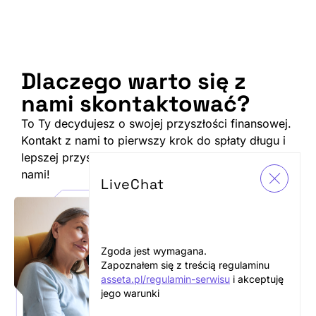
Dlaczego warto się
z
nami skontaktować
?
To Ty decydujesz o swojej przyszłości finansowej.
Kontakt z nami to pierwszy krok do spłaty długu i
lepszej przyszłości. Poznaj powody do kontaktu z
nami!
LiveChat
POWÓD 1
Odzyskaj
kontrolę.
Zgoda jest wymagana.
Zacznij od
Zapoznałem się z treścią regulaminu
rozmowy.
asseta.pl/regulamin-serwisu
i akceptuję
jego warunki
Windykacja to proces,