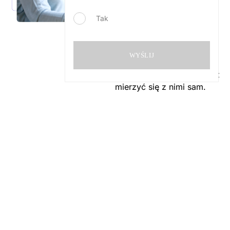
który może działać na
Twoją korzyść – to
Tak
szansa, by uporządkować
swoją sytuację finansową
krok po kroku. Wiemy, że
WYŚLIJ
problemy potrafią
Chat
przytłaczać, ale nie musisz
z doradcą
mierzyć się z nimi sam.
Pierwszy krok to decyzja
o rozmowie, która pozwoli
Ci odzyskać kontrolę nad
swoją przyszłością.
Nie odwlekaj. Czas działa
na korzyść tych, którzy
podejmują decyzje.
Odezwij się –
porozmawiamy. Może to
właśnie dziś będzie ten
pierwszy, dobry dzień.